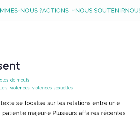
OMMES-NOUS ?
ACTIONS
NOUS SOUTENIR
NOUS
sent
oles de meufs
.e.s
,
violences
,
violences sexuelles
exte se focalise sur les relations entre un·e
 patient·e majeur·e Plusieurs affaires récentes