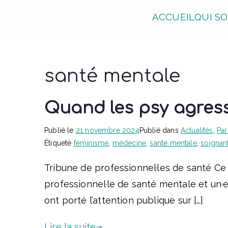
Aller
ACCUEIL
QUI S
Pour une M.E.U.F.
au
Pour une médecine engagée et féministe
contenu
santé mentale
Quand les psy agres
Publié le
21 novembre 2024
Publié dans
Actualités
,
Par
Étiqueté
féminisme
,
médecine
,
santé mentale
,
soignant
Tribune de professionnel·les de santé Ce t
professionnel·le de santé mentale et un·e
ont porté l’attention publique sur […]
Lire la suite