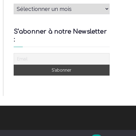
A
r
c
S’abonner à notre Newsletter
h
:
i
v
e
s