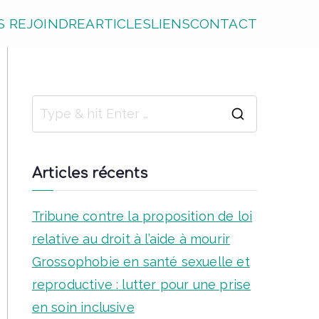
 REJOINDRE
ARTICLES
LIENS
CONTACT
S
e
a
Articles récents
r
c
Tribune contre la proposition de loi
h
relative au droit à l’aide à mourir
f
Grossophobie en santé sexuelle et
o
reproductive : lutter pour une prise
r
en soin inclusive