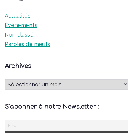
Actualités
Évènements
Non classé
Paroles de meufs
Archives
A
r
c
S’abonner à notre Newsletter :
h
i
v