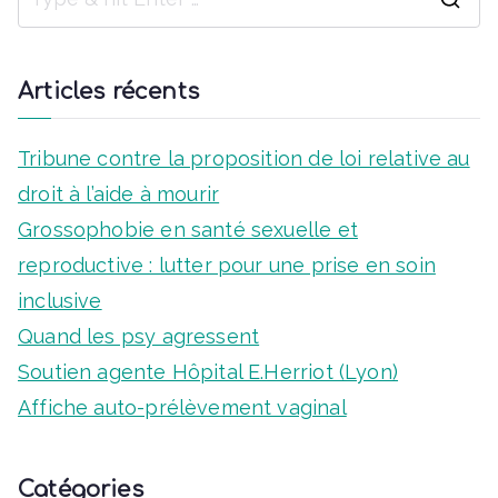
S
e
a
Articles récents
r
c
Tribune contre la proposition de loi relative au
h
droit à l’aide à mourir
f
Grossophobie en santé sexuelle et
o
reproductive : lutter pour une prise en soin
r
inclusive
:
Quand les psy agressent
Soutien agente Hôpital E.Herriot (Lyon)
Affiche auto-prélèvement vaginal
Catégories