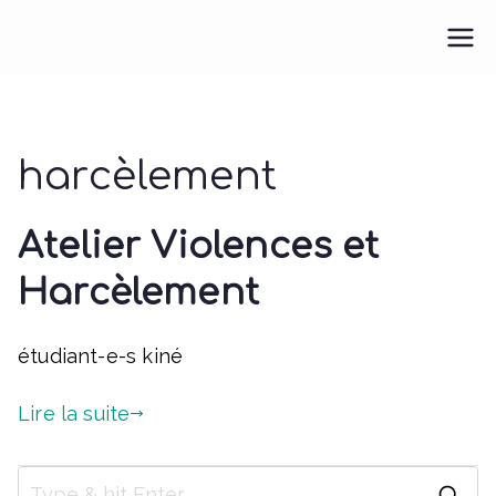
Aller
au
Pour une M.E.U.F.
Pour une médecine engagée et féministe
contenu
harcèlement
Atelier Violences et
Harcèlement
étudiant-e-s kiné
Lire la suite