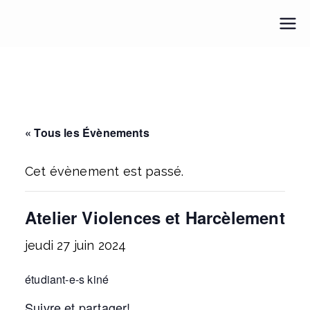
Aller
au
Pour une M.E.U.F.
Pour une médecine engagée et féministe
contenu
« Tous les Évènements
Cet évènement est passé.
Atelier Violences et Harcèlement
jeudi 27 juin 2024
étudiant-e-s kiné
Suivre et partager!