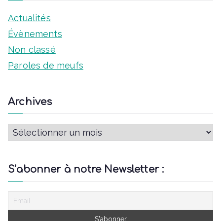
e
Actualités
s
Évènements
É
Non classé
v
Paroles de meufs
è
Archives
n
e
A
m
r
c
e
S’abonner à notre Newsletter :
h
n
i
t
v