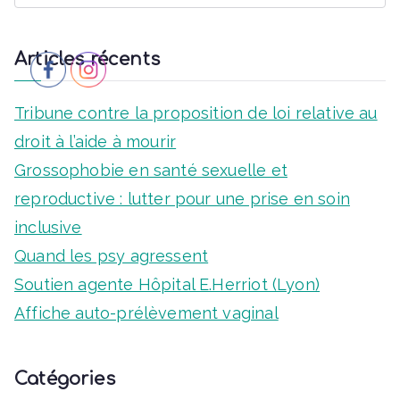
v
e
e
v
g
è
.
a
Articles récents
è
a
n
r
n
t
e
c
Tribune contre la proposition de loi relative au
e
i
h
droit à l’aide à mourir
m
m
f
Grossophobie en santé sexuelle et
o
e
e
o
reproductive : lutter pour une prise en soin
n
n
n
r
inclusive
d
:
Quand les psy agressent
t
t
Soutien agente Hôpital E.Herriot (Lyon)
e
s
Affiche auto-prélèvement vaginal
v
u
Catégories