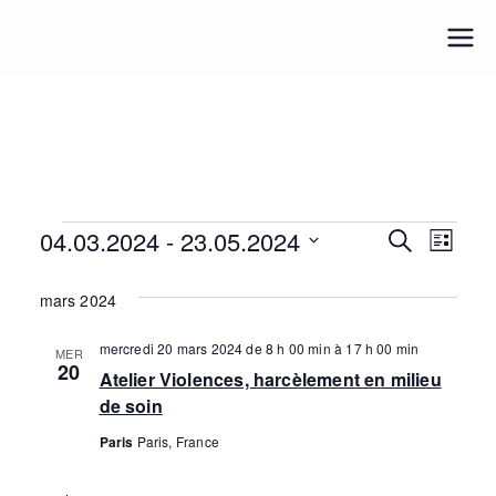
Aller
au
Pour une M.E.U.F.
Pour une médecine engagée et féministe
contenu
04.03.2024
 - 
23.05.2024
É
R
N
R
L
e
i
S
a
c
e
v
s
mars 2024
h
é
t
v
e
c
e
è
r
l
mercredi 20 mars 2024 de 8 h 00 min
à
17 h 00 min
MER
i
c
20
h
Atelier Violences, harcèlement en milieu
e
h
n
g
de soin
e
c
e
e
a
Paris
Paris, France
t
r
t
i