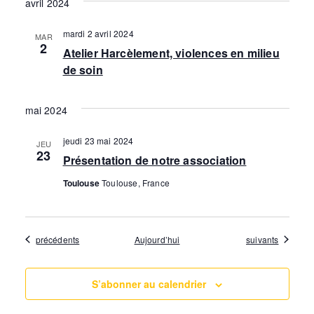
m
avril 2024
c
o
i
e
mardi 2 avril 2024
MAR
n
h
o
2
Atelier Harcèlement, violences en milieu
n
n
de soin
n
e
e
t
d
e
z
mai 2024
e
s
u
t
jeudi 23 mai 2024
JEU
v
n
23
Présentation de notre association
n
u
e
Toulouse
Toulouse, France
a
d
e
a
v
s
Évènements
Évènements
précédents
Aujourd’hui
suivants
t
i
É
e
v
g
S’abonner au calendrier
.
è
a