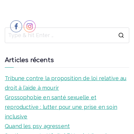
n
t
e
i
m
o
S
e
n
e
n
a
Articles récents
d
t
r
e
c
Tribune contre la proposition de loi relative au
v
h
droit à l’aide à mourir
f
Grossophobie en santé sexuelle et
u
o
reproductive : lutter pour une prise en soin
e
r
inclusive
s
:
Quand les psy agressent