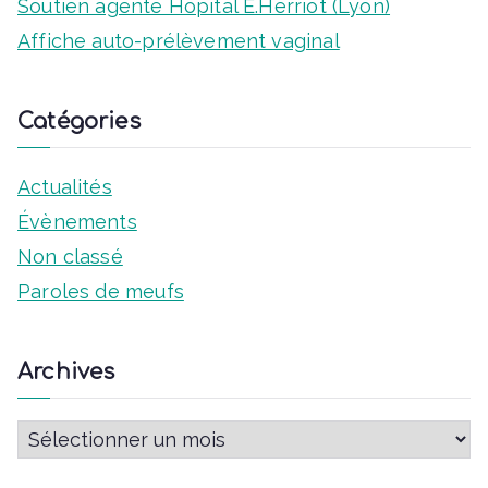
É
Soutien agente Hôpital E.Herriot (Lyon)
Affiche auto-prélèvement vaginal
v
è
Catégories
n
Actualités
e
Évènements
m
Non classé
e
Paroles de meufs
n
Archives
t
s
A
r