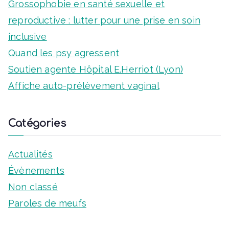
f
Grossophobie en santé sexuelle et
t
o
reproductive : lutter pour une prise en soin
s
r
inclusive
:
Quand les psy agressent
Soutien agente Hôpital E.Herriot (Lyon)
Affiche auto-prélèvement vaginal
Catégories
Actualités
Évènements
Non classé
Paroles de meufs