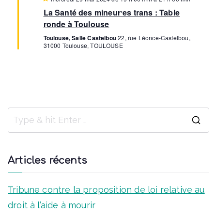
u
i
La Santé des mineur⸱es trans : Table
s
e
e
ronde à Toulouse
n
a
Toulouse, Salle Castelbou
22, rue Léonce-Castelbou,
s
v
31000 Toulouse, TOULOUSE
a
n
É
t
v
è
n
S
e
e
a
Articles récents
m
r
e
c
Tribune contre la proposition de loi relative au
n
h
droit à l’aide à mourir