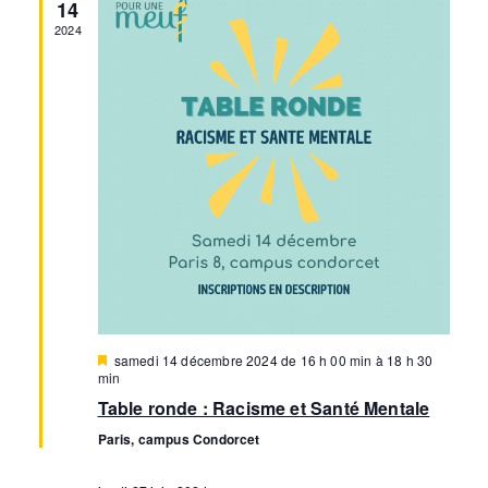
i
c
14
h
e
h
2024
g
e
c
e
a
t
r
t
i
c
o
i
n
h
o
n
n
e
e
d
e
z
e
u
t
M
samedi 14 décembre 2024 de 16 h 00 min
à
18 h 30
v
n
i
min
n
s
u
e
Table ronde : Racisme et Santé Mentale
e
a
n
d
Paris, campus Condorcet
e
a
v
a
v
a