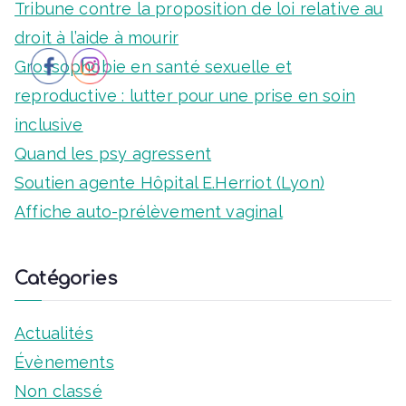
e
m
c
Tribune contre la proposition de loi relative au
v
g
.
h
droit à l’aide à mourir
a
è
a
f
Grossophobie en santé sexuelle et
n
n
o
reproductive : lutter pour une prise en soin
t
e
r
inclusive
c
i
:
Quand les psy agressent
m
o
h
Soutien agente Hôpital E.Herriot (Lyon)
e
n
Affiche auto-prélèvement vaginal
e
n
d
t
9
Catégories
e
a
v
Actualités
o
Évènements
u
û
Non classé