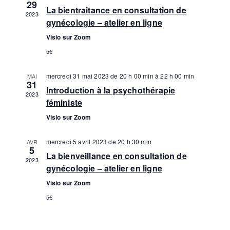
i
c
29
h
La bientraitance en consultation de
e
h
2023
g
gynécologie – atelier en ligne
e
c
e
Visio sur Zoom
a
t
r
5€
t
i
c
o
i
mercredi 31 mai 2023 de 20 h 00 min
à
22 h 00 min
MAI
31
Introduction à la psychothérapie
n
h
2023
o
féministe
n
n
e
Visio sur Zoom
e
d
e
z
mercredi 5 avril 2023 de 20 h 30 min
AVR
5
e
La bienveillance en consultation de
u
t
2023
gynécologie – atelier en ligne
v
n
n
Visio sur Zoom
u
e
5€
a
d
e
a
v