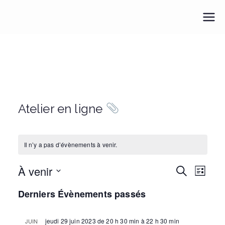
Aller
au
Pour une M.E.U.F.
Pour une médecine engagée et féministe
contenu
Atelier en ligne
Il n’y a pas d’évènements à venir.
À venir
R
N
R
L
e
i
S
a
c
e
Derniers Évènements passés
s
h
é
t
v
e
c
e
r
l
jeudi 29 juin 2023 de 20 h 30 min
à
22 h 30 min
JUIN