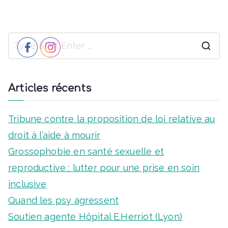
s
t
i
É
e
v
g
.
S
è
a
e
n
t
a
Articles récents
e
i
r
m
c
Tribune contre la proposition de loi relative au
o
e
h
droit à l’aide à mourir
n
n
f
Grossophobie en santé sexuelle et
d
o
reproductive : lutter pour une prise en soin
t
r
inclusive
e
:
Quand les psy agressent
v
Soutien agente Hôpital E.Herriot (Lyon)