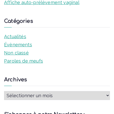
u
Affiche auto-prélèvement vaginal
e
Catégories
s
É
Actualités
v
Évènements
Non classé
è
Paroles de meufs
n
e
Archives
m
A
e
r
n
c