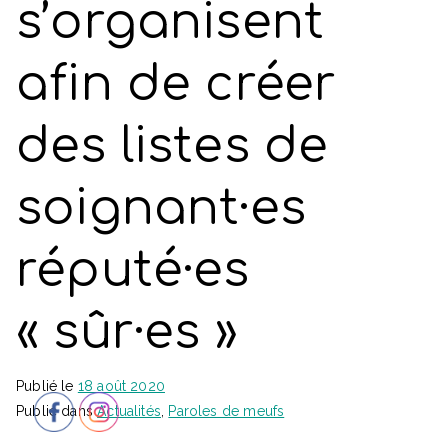
s’organisent
afin de créer
des listes de
soignant·es
réputé·es
« sûr·es »
Publié le
18 août 2020
Publié dans
Actualités
,
Paroles de meufs