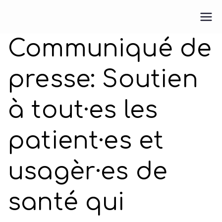
Pour une M.E.U.F.
Pour une médecine engagée et féministe
Communiqué de
presse: Soutien
à tout·es les
patient·es et
usagèr·es de
santé qui