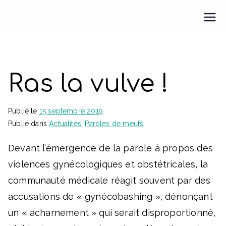
Aller
au
Pour une M.E.U.F.
Pour une médecine engagée et féministe
contenu
Ras la vulve !
Publié le
15 septembre 2019
Publié dans
Actualités
,
Paroles de meufs
Devant l’émergence de la parole à propos des
violences gynécologiques et obstétricales, la
communauté médicale réagit souvent par des
accusations de « gynécobashing », dénonçant
un « acharnement » qui serait disproportionné,