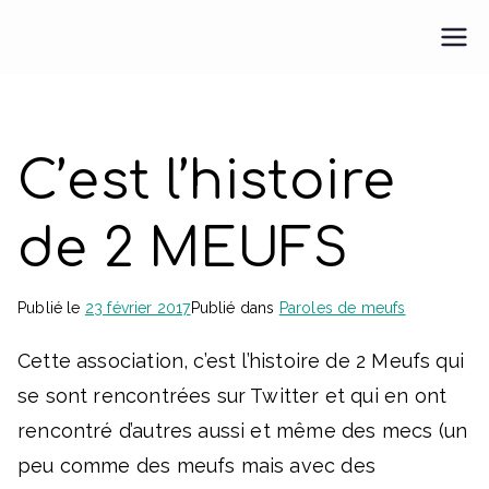
Aller
au
Pour une M.E.U.F.
Pour une médecine engagée et féministe
contenu
C’est l’histoire
de 2 MEUFS
Publié le
23 février 2017
Publié dans
Paroles de meufs
Cette association, c’est l’histoire de 2 Meufs qui
se sont rencontrées sur Twitter et qui en ont
rencontré d’autres aussi et même des mecs (un
peu comme des meufs mais avec des