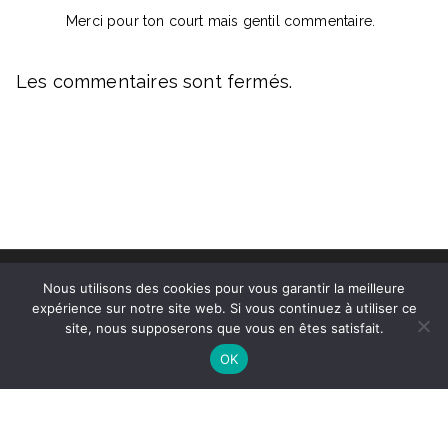
Merci pour ton court mais gentil commentaire.
Les commentaires sont fermés.
Copyright © 2025
Pour une M.E.U.F.
Nous utilisons des cookies pour vous garantir la meilleure
expérience sur notre site web. Si vous continuez à utiliser ce
Mentions légales
site, nous supposerons que vous en êtes satisfait.
OK
Wordpress Social Share Plugin
powered by
Ultimatelysocial