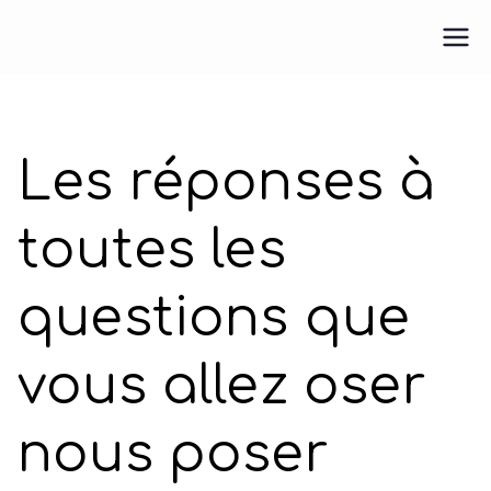
Aller
au
Pour une M.E.U.F.
Pour une médecine engagée et féministe
contenu
Les réponses à
toutes les
questions que
vous allez oser
nous poser