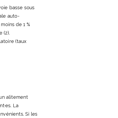
oie basse sous
ale auto-
t moins de 1 %
 (2).
atoire (taux
 un alitement
nt·es. La
nvénients. Si les