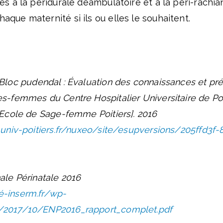
ès à la péridurale déambulatoire et à la péri-rachia
que maternité si ils ou elles le souhaitent.
Bloc pudendal : Évaluation des connaissances et pr
s-femmes du Centre Hospitalier Universitaire de Poit
[Ecole de Sage-femme Poitiers]. 2016
l.univ-poitiers.fr/nuxeo/site/esupversions/205ffd3
ale Périnatale 2016
é-inserm.fr/wp-
/2017/10/ENP2016_rapport_complet.pdf