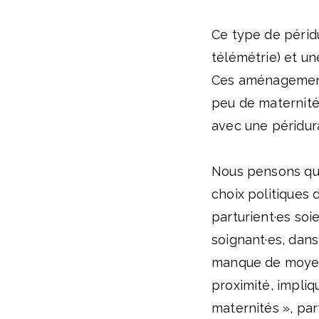
Ce type de périd
télémétrie) et u
Ces aménagements
peu de maternité
avec une péridura
Nous pensons que
choix politiques 
parturient·es soi
soignant·es, dans
manque de moyens
proximité, impli
maternités », pa