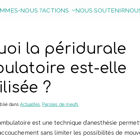
OMMES-NOUS ?
ACTIONS
NOUS SOUTENIR
NOUS
oi la péridurale
latoire est-elle
ilisée ?
blié dans
Actualités
,
Paroles de meufs
ambulatoire est une technique d’anesthésie permet
l’accouchement sans limiter les possibilités de mo