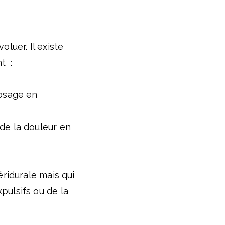
luer. Il existe
t :
dosage en
de la douleur en
éridurale mais qui
pulsifs ou de la