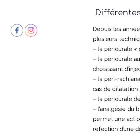
Différente
Depuis les années
plusieurs techni
– la péridurale «
– la péridurale a
choisissant d’inje
– la péri-rachia
cas de dilatation
– la péridurale d
– l’analgésie du 
permet une action
réfection d’une dé