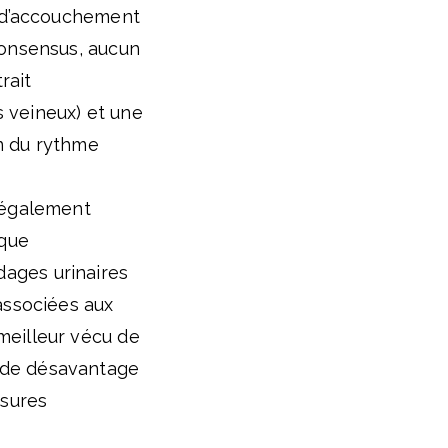
e d’accouchement
consensus, aucun
rait
 veineux) et une
n du rythme
t également
 que
dages urinaires
associées aux
meilleur vécu de
 de désavantage
esures