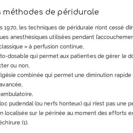
s méthodes de péridurale
 1970, les techniques de péridurale n’ont cessé d’évo
ques anesthésiques utilisées pendant l’accouchemen
 classique » à perfusion continue,
uto-dosable qui permet aux patient·es de gérer le 
cter ou non,
nalgésie combinée qui permet une diminution rapide 
 avancée,
éambulatoire,
bloc pudendal (ou nerfs honteux) qui n’est pas une p
 localisée sur le périnée au moment des efforts ex
chirure (1).