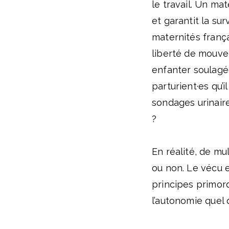
le travail. Un ma
et garantit la su
maternités frança
liberté de mouve
enfanter soulagée
parturient·es qu’i
sondages urinaire
?
En réalité, de mu
ou non. Le vécu 
principes primord
l’autonomie quel 