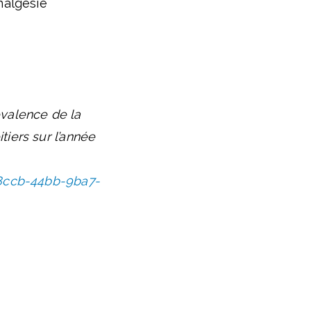
nalgésie
évalence de la
iers sur l’année
f-8ccb-44bb-9ba7-