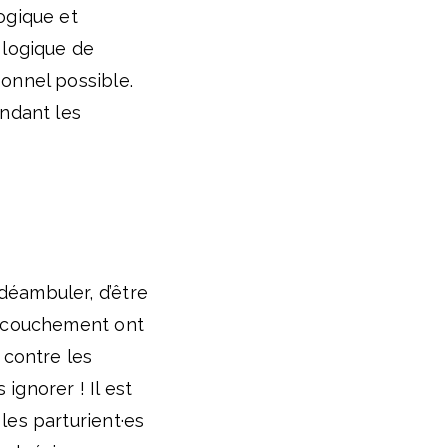
ogique et
 logique de
sonnel possible.
endant les
déambuler, d’être
 accouchement ont
 contre les
ignorer ! Il est
les parturient·es