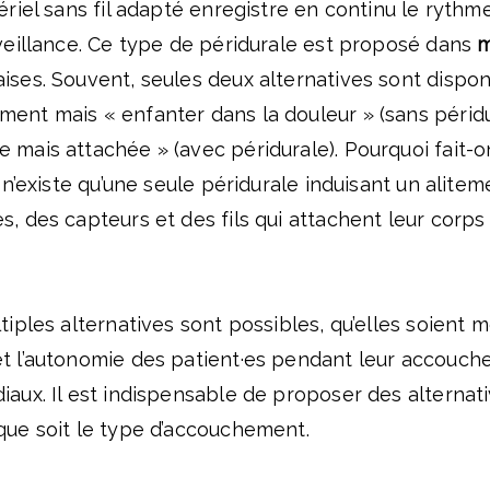
tériel sans fil adapté enregistre en continu le ryth
rveillance. Ce type de péridurale est proposé dans
m
ises. Souvent, seules deux alternatives sont dispon
ment mais « enfanter dans la douleur » (sans péridu
 mais attachée » (avec péridurale). Pourquoi fait-o
l n’existe qu’une seule péridurale induisant un alitem
s, des capteurs et des fils qui attachent leur corp
ltiples alternatives sont possibles, qu’elles soien
et l’autonomie des patient·es pendant leur accouc
iaux. Il est indispensable de proposer des alternat
que soit le type d’accouchement.