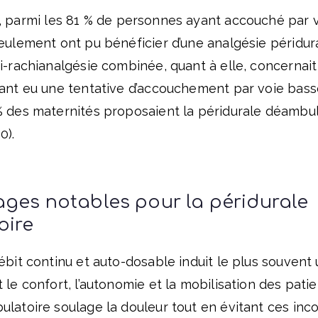
, parmi les 8
1
% de personnes ayant accouché par v
eulement ont pu bénéficier d’une analgésie péridur
i-rachianalgésie combinée, quant à elle, concernai
ant eu une tentative d’accouchement par voie basse
% des maternités proposaient la péridurale déambul
0).
ges notables pour la péridurale
oire
ébit continu et auto-dosable induit le plus souvent
 le confort, l’autonomie et la mobilisation des patie
latoire soulage la douleur tout en évitant ces inco