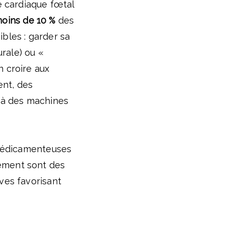
me cardiaque fœtal
oins de 10 %
des
ibles : garder sa
rale) ou «
n croire aux
ent, des
s à des machines
t médicamenteuses
hement sont des
ives favorisant