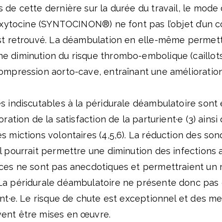
s de cette dernière sur la durée du travail, le mod
l’oxytocine (SYNTOCINON®) ne font pas l’objet d’un 
est retrouvé. La déambulation en elle-même permett
e diminution du risque thrombo-embolique (caillots
compression aorto-cave, entraînant une amélioratio
es indiscutables à la péridurale déambulatoire son
oration de la satisfaction de la parturient·e (
3
) ainsi
s mictions volontaires (4,5
,6
). La réduction des son
l pourrait permettre une diminution des infections 
ices ne sont pas anecdotiques et permettraient un 
La péridurale déambulatoire ne présente donc pas
ent·e. Le risque de chute est exceptionnel et des m
ent être mises en œuvre.