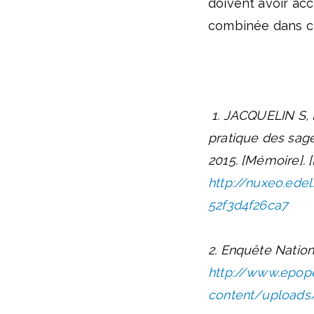
doivent avoir acc
combinée dans cha
1. JACQUELIN S, 
pratique des sage
2015. [Mémoire]. 
http://nuxeo.ede
52f3d4f26ca7
2. Enquête Nation
http://www.epop
content/uploads