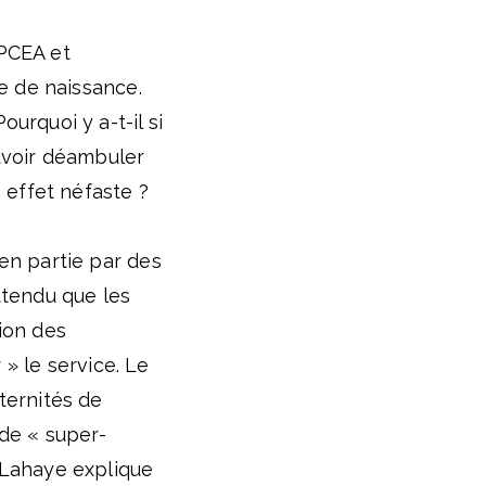
PCEA et
e de naissance.
rquoi y a-t-il si
uvoir déambuler
 effet néfaste ?
en partie par des
attendu que les
tion des
 » le service. Le
ternités de
de « super-
 Lahaye explique