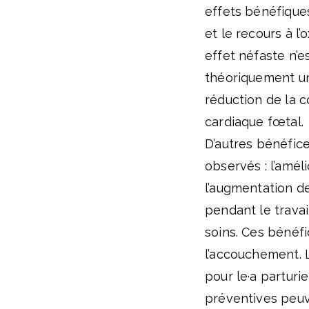
effets bénéfique
et le recours à 
effet néfaste n’
théoriquement un
réduction de la 
cardiaque fœtal.
D’autres bénéfic
observés : l’améli
l’augmentation de
pendant le travai
soins. Ces bénéf
l’accouchement. 
pour le·a parturi
préventives peuv